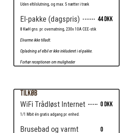
Uden eltilslutning, og max. 5 nætter i træk
El-pakke (dagspris)
44 DKK
8 KwH gns. pr. overnatning, 230v 10A CEE-stik
Elvarme ikke tilladt.
Opladning af elbil er ikke inkluderet i el-pakke.
Forhør receptionen om muligheder
Tilkøb
WiFi Trådløst Internet
0 DKK
1/1 Mbit én gratis adgang pr. enhed.
Brusebad og varmt
0