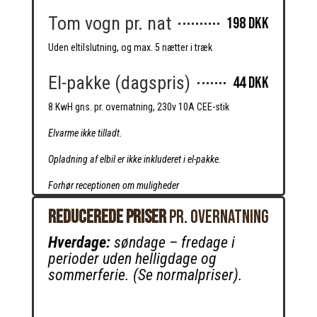
Tom vogn pr. nat
198 DKK
Uden eltilslutning, og max. 5 nætter i træk
El-pakke (dagspris)
44 DKK
8 KwH gns. pr. overnatning, 230v 10A CEE-stik
Elvarme ikke tilladt.
Opladning af elbil er ikke inkluderet i el-pakke.
Forhør receptionen om muligheder
Reducerede priser
pr. overnatning
Hverdage:
søndage – fredage i
perioder uden helligdage og
sommerferie.
(Se normalpriser).